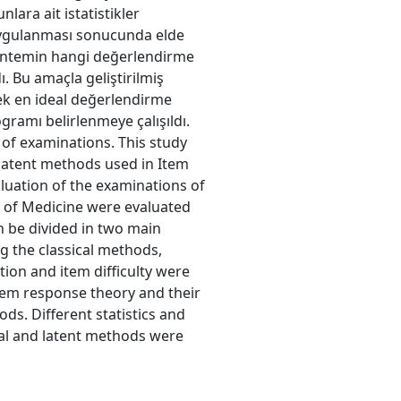
nlara ait istatistikler
n uygulanması sonucunda elde
i yöntemin hangi değerlendirme
. Bu amaçla geliştirilmiş
ek en ideal değerlendirme
ramı belirlenmeye çalışıldı.
n of examinations. This study
 latent methods used in Item
aluation of the examinations of
y of Medicine were evaluated
 be divided in two main
g the classical methods,
tion and item difficulty were
tem response theory and their
ds. Different statistics and
cal and latent methods were