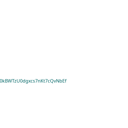
0kBWTzU0dgxcs7nKt7cQvNbEf