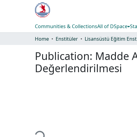
Communities & Collections
All of DSpace
Sta
Home
Enstitüler
Publication:
Madde An
Değerlendirilmesi
Loading...