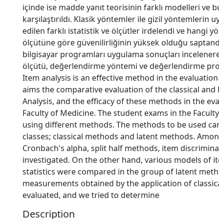
içinde ise madde yanıt teorisinin farklı modelleri ve bu
karşılaştırıldı. Klasik yöntemler ile gizil yöntemleri
edilen farklı istatistik ve ölçütler irdelendi ve hang
ölçütüne göre güvenilirliğinin yüksek olduğu saptandı
bilgisayar programları uygulama sonuçları incelener
ölçütü, değerlendirme yöntemi ve değerlendirme prog
Item analysis is an effective method in the evaluatio
aims the comparative evaluation of the classical and
Analysis, and the efficacy of these methods in the ev
Faculty of Medicine. The student exams in the Facult
using different methods. The methods to be used can
classes; classical methods and latent methods. Amon
Cronbach's alpha, split half methods, item discrimina
investigated. On the other hand, various models of i
statistics were compared in the group of latent metho
measurements obtained by the application of classi
evaluated, and we tried to determine
Description