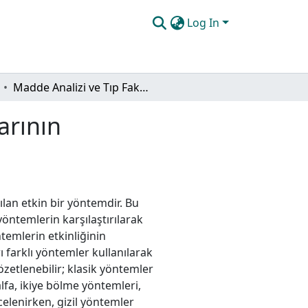
Log In
Madde Analizi ve Tıp Fakültesi Sınavlarının Değerlendirilmesi
arının
ılan etkin bir yöntemdir. Bu
yöntemlerin karşılaştırılarak
temlerin etkinliğinin
ı farklı yöntemler kullanılarak
 özetlenebilir; klasik yöntemler
lfa, ikiye bölme yöntemleri,
celenirken, gizil yöntemler