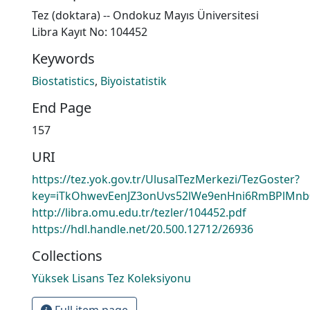
Tez (doktara) -- Ondokuz Mayıs Üniversitesi
Libra Kayıt No: 104452
Keywords
Biostatistics
,
Biyoistatistik
End Page
157
URI
https://tez.yok.gov.tr/UlusalTezMerkezi/TezGoster?
key=iTkOhwevEenJZ3onUvs52lWe9enHni6RmBPlMnb
http://libra.omu.edu.tr/tezler/104452.pdf
https://hdl.handle.net/20.500.12712/26936
Collections
Yüksek Lisans Tez Koleksiyonu