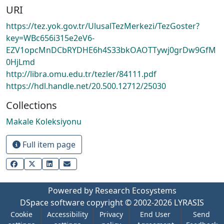
URI
https://tez.yok.gov.tr/UlusalTezMerkezi/TezGoster?
key=WBc656i315e2eV6-
EZV1opcMnDCbRYDHE6h4S33bkOAOTTywj0grDw9GfM
0HjLmd
http://libra.omu.edu.tr/tezler/84111.pdf
https://hdl.handle.net/20.500.12712/25030
Collections
Makale Koleksiyonu
Full item page
Powered by Research Ecosystems
DSpace software
copyright © 2002-2026
LYRASIS
Cookie
Accessibility
Privacy
End User
Send