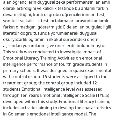
alan öğrencilerin duygusal zeka performansını anlamlı
olarak artırdığını ve kalıcılık testinde bu anlamlı farkın
devam ettiğini; kontrol grubu öğrencilerinin ön-test,
son-test ve kalıcılık testi ortalamaları arasında anlamlı
farkın olmadığını göstermiştir. Elde edilen bulgular, ilgili
literatür doğrultusunda yorumlanarak duygusal
okuryazarlık eğitiminin ilkokul sürecindeki önemi
açısından yorumlanmış ve önerilerde bulunulmuştur.
This study was conducted to investigate impact of
Emotional Literacy Training Activities on emotional
intelligence performance of fourth grade students in
primary schools. It was designed in quasi-experimental
with control group. 16 students were assigned to the
treatment group; the control group included 12
students.Emotional intelligence level was assessed
through Ten Years Emotional Intelligence Scale (TYEIS)
developed within this study. Emotional literacy training
includes activities aiming to develop the characteristics
in Goleman's emotional intelligence model. The