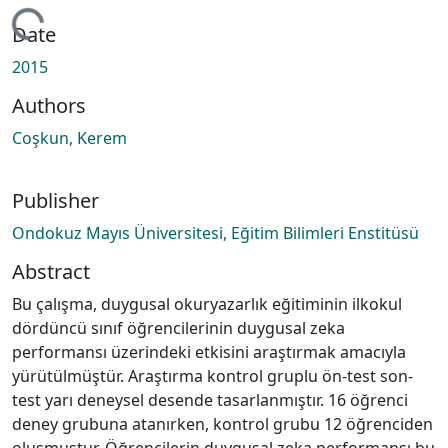
ding...
Date
2015
Authors
Coşkun, Kerem
Publisher
Ondokuz Mayıs Üniversitesi, Eğitim Bilimleri Enstitüsü
Abstract
Bu çalışma, duygusal okuryazarlık eğitiminin ilkokul
dördüncü sınıf öğrencilerinin duygusal zeka
performansı üzerindeki etkisini araştırmak amacıyla
yürütülmüştür. Araştırma kontrol gruplu ön-test son-
test yarı deneysel desende tasarlanmıştır. 16 öğrenci
deney grubuna atanırken, kontrol grubu 12 öğrenciden
oluşmuştur. Öğrencilerin duygusal zeka performansı bu