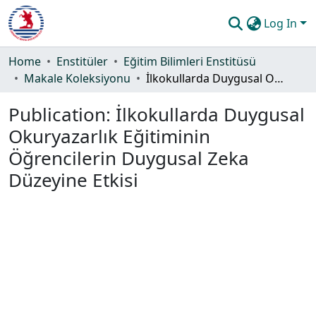
Log In
Communities & Collections
Home
Enstitüler
Eğitim Bilimleri Enstitüsü
Makale Koleksiyonu
İlkokullarda Duygusal Okuryazarlık Eğitiminin Öğrencilerin Duygusal Zeka Düzeyine Etkisi
All of DSpace
Publication:
İlkokullarda Duygusal
Statistics
Okuryazarlık Eğitiminin
Guide
Öğrencilerin Duygusal Zeka
Düzeyine Etkisi