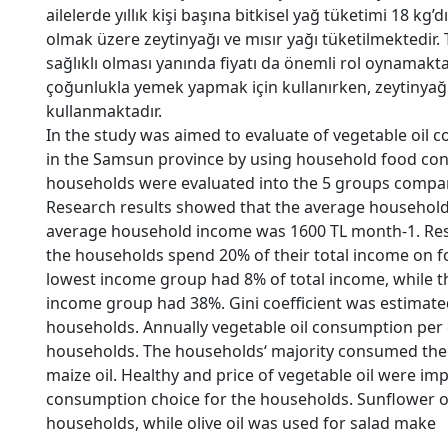
ailelerde yıllık kişi başına bitkisel yağ tüketimi 18 kg’d
olmak üzere zeytinyağı ve mısır yağı tüketilmektedir.
sağlıklı olması yanında fiyatı da önemli rol oynamaktadı
çoğunlukla yemek yapmak için kullanırken, zeytinyağı
kullanmaktadır.
In the study was aimed to evaluate of vegetable oil
in the Samsun province by using household food co
households were evaluated into the 5 groups compar
Research results showed that the average households
average household income was 1600 TL month-1. Res
the households spend 20% of their total income on f
lowest income group had 8% of total income, while t
income group had 38%. Gini coefficient was estimate
households. Annually vegetable oil consumption per 
households. The households‘ majority consumed the su
maize oil. Healthy and price of vegetable oil were im
consumption choice for the households. Sunflower oi
households, while olive oil was used for salad make