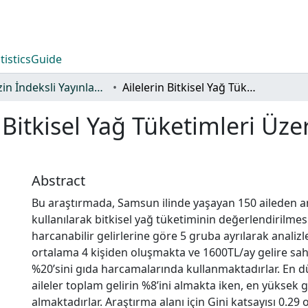
tistics
Guide
TR-Dizin İndeksli Yayınlar Koleksiyonu
Ailelerin Bitkisel Yağ Tüketimleri Üzerine Bir Araştırma: Samsun İli Örneği
n Bitkisel Yağ Tüketimleri Üze
Abstract
Bu araştırmada, Samsun ilinde yaşayan 150 aileden ank
kullanılarak bitkisel yağ tüketiminin değerlendirilmesi
harcanabilir gelirlerine göre 5 gruba ayrılarak analizle
ortalama 4 kişiden oluşmakta ve 1600TL/ay gelire sahipti
%20’sini gıda harcamalarında kullanmaktadırlar. En d
aileler toplam gelirin %8’ini almakta iken, en yüksek 
almaktadırlar. Araştırma alanı için Gini katsayısı 0.29