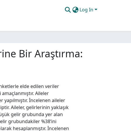
Log In
rine Bir Araştırma:
etlerle elde edilen veriler
 amaçlanmıştır. Aileler
r yapılmıştır. İncelenen aileler
r. Aileler, gelirlerinin yaklaşık
üşük gelir grubunda yer alan
gelir grubundakiler %38’ini
 olarak hesaplanmıştır. İncelenen