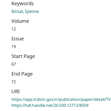
Keywords
İktisat
,
İşletme
Volume
12
Issue
19
Start Page
67
End Page
72
URI
https://app.trdizin.gov.tr/publication/paper/detai
https://hdl.handle.net/20.500.12712/8509