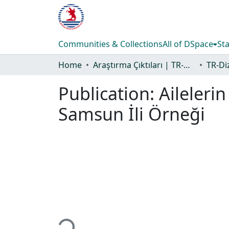
Communities & Collections
All of DSpace
Sta
Home
Araştırma Çıktıları | TR-Dizin | WoS | Scopus | PubMed
Publication:
Aileleri
Samsun İli Örneği
Loading...