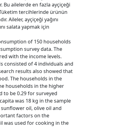
ır. Bu ailelerde en fazla ayçiçeği
 Tüketim tercihlerinde ürünün
r. Aileler, ayçiçeği yağını
nı salata yapmak için
 consumption of 150 households
nsumption survey data. The
ed with the income levels.
 consisted of 4 individuals and
earch results also showed that
ood. The households in the
he households in the higher
d to be 0.29 for surveyed
capita was 18 kg in the sample
nflower oil, olive oil and
portant factors on the
l was used for cooking in the