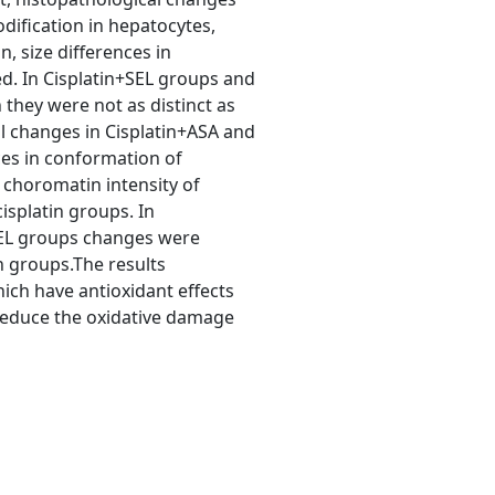
dification in hepatocytes,
n, size differences in
d. In Cisplatin+SEL groups and
they were not as distinct as
al changes in Cisplatin+ASA and
ces in conformation of
choromatin intensity of
isplatin groups. In
SEL groups changes were
n groups.The results
ich have antioxidant effects
 reduce the oxidative damage