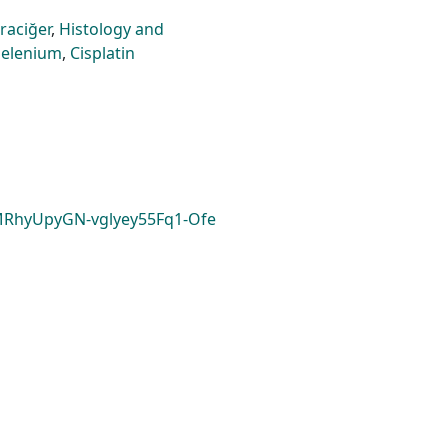
raciğer
,
Histology and
Selenium
,
Cisplatin
RhyUpyGN-vglyey55Fq1-Ofe