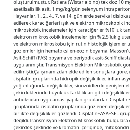
oluşturulmuştur. Ratlara (Wistar albino) tek doz 10 
asetilsalisilik asit, 1 mg/kg/gün selenyum intraperitona
Hayvanlar, 1., 2., 4., 7. ve 14. günlerde servikal dislo
edilerek karaciğerleri ışık ve elektron mikroskobik ince
mikroskobik incelemeler için karaciğerler %10'luk t
elektron mikroskobik incelemeler için % 2.5'luk gluteral
ve elektron mikroskobu için rutin histolojik işlemler
gözlemler için hematoksilen-eozin boyama, Masson'u
Asit-Schiff (PAS) boyama ve periyodik asit-Schiff dia
uygulanmıştır. Transmisyon Elektron Mikroskobik gö
edilmiştir.Çalışmamızdan elde edilen sonuçlara göre,
cisplatin gruplarında hidropik değişiklikler, inflamas
yoğunluğunda değişiklikler, sinüzoidlerde genişlemele
çekirdeklerinde büyüklük farklılıkları gibi değişiklikler 
antioksidan uygulaması yapılan gruplardan Cisplatin
gruplarında cisplatin gruplarında gözlenen değişikle
birlikte değişiklikler gözlendi. Cisplatin+ASA+SEL grup
değildi.Transmisyon Elektron Mikroskobik bulgulara 
çekirdek şeklinde ve kromatin içeriğinde, mitokondr