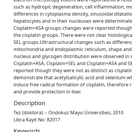
such as hydropic degeneration, cell inflammation, mo
differences in cytoplasma density, sinusoidal dilatatio
hepatocytes and in their nucleuses were determinate
Cisplatin+ASA groups changes were reported though 
the cisplatin groups. There were not clear histologic
SEL groups.Ultrastructural changes such as differen
mitochondria and endoplasmic reticulum, shape and 
nucleus and glycogen distribution were observed in c
Cisplatin+ASA, Cisplatin+SEL and Cisplatin+ASA and 
reported though they were not as distinct as cisplati
demonstrate that acetylsalicylic acid and selenium wh
induce free radical formation of cisplatin, therefore
and provide protection in liver.
Description
Tez (doktora) -- Ondokuz Mayıs Üniversitesi, 2010
Libra Kayıt No: 82017
Keywords