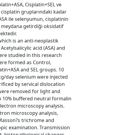
platin+ASA, Cisplatin+SEL ve
 cisplatin gruplarındaki kadar
 ASA ile selenyumun, cisplatinin
meydana getirdiği oksidatif
ektedir.
which is an anti-neoplastik
Acetylsalicylic acid (ASA) and
ere studied in this research
ere formed as Control,
platin+ASA and SEL groups. 10
kg/day selenium were injected
ificed by servical dislocation
 were removed for light and
in 10% buffered neutral formalin
electron microscopy analysis.
ctron microscopy analysis,
 Masson?s trichrome and
scopic examination. Transmission
t, histopathological changes