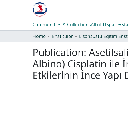
Communities & Collections
All of DSpace
Sta
Home
Enstitüler
Publication:
Asetilsal
Albino) Cisplatin ile
Etkilerinin İnce Yapı