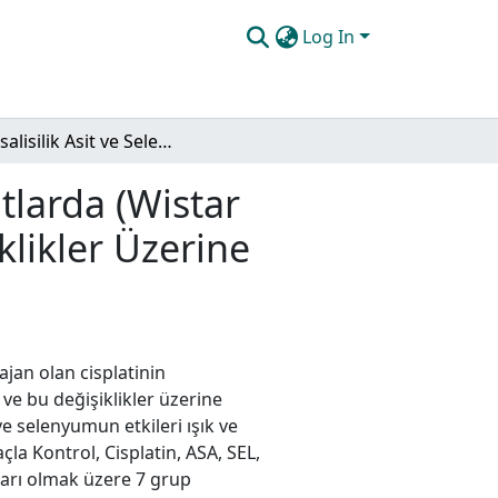
Log In
Asetilsalisilik Asit ve Selenyum'un, Ratlarda (Wistar Albino) Cisplatin ile İndüklenmiş Histolojik Değişiklikler Üzerine Etkilerinin İnce Yapı Düzeyinde Araştırılması
atlarda (Wistar
klikler Üzerine
ajan olan cisplatinin
 ve bu değişiklikler üzerine
 ve selenyumun etkileri ışık ve
la Kontrol, Cisplatin, ASA, SEL,
ları olmak üzere 7 grup