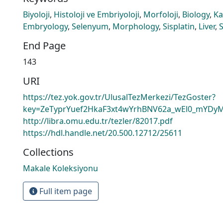
Biyoloji
,
Histoloji ve Embriyoloji
,
Morfoloji
,
Biology
,
Ka
Embryology
,
Selenyum
,
Morphology
,
Sisplatin
,
Liver
,
End Page
143
URI
https://tez.yok.gov.tr/UlusalTezMerkezi/TezGoster?
key=ZeTyprYuef2HkaF3xt4wYrhBNV62a_wEl0_mYDyM
http://libra.omu.edu.tr/tezler/82017.pdf
https://hdl.handle.net/20.500.12712/25611
Collections
Makale Koleksiyonu
Full item page