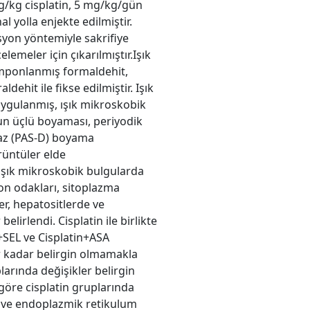
mg/kg cisplatin, 5 mg/kg/gün
l yolla enjekte edilmiştir.
kasyon yöntemiyle sakrifiye
lemeler için çıkarılmıştır.Işık
amponlanmış formaldehit,
dehit ile fikse edilmiştir. Işık
 uygulanmış, ışık mikroskobik
n üçlü boyaması, periyodik
staz (PAS-D) boyama
rüntüler elde
 ışık mikroskobik bulgularda
yon odakları, sitoplazma
r, hepatositlerde ve
belirlendi. Cisplatin ile birlikte
+SEL ve Cisplatin+ASA
r kadar belirgin olmamakla
larında değişikler belirgin
göre cisplatin gruplarında
i ve endoplazmik retikulum