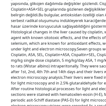
yapısında, glikojen dağılımda değişikler gözlendi. Cis
Cisplatin+ASA+SEL gruplarında gözlenen değişiklikler
belirgin değildi.Bu bulgular, antioksidan özelliği olan
serbest radikal oluşumunu indükleyerek karaciğerde 
hasar üzerinde koruyuculuk sağlayabildiğini gösterm
Histological changes in the liver caused by cisplatin, 
agent with known sitotoxic effects, and the effects of 
selenium, which are known for antioxidant effects, w
under light and electron microscopy.Seven groups w
Cisplatin, ASA, SEL, Cisplatin+ASA, Cispaltin+SEL, Cis
mg/kg single dose cisplatin, 5 mg/kg/day ASA, 1 mg/
to rats (Wistar albino) intraperitonally. They were sacr
after 1st, 2nd, 4th 7th and 14th days and their livers
electron microscopy analysis.Their livers were fixed 
for light microscopy and in 2.5% glutaraldehyde for 
After routine histological processes for light and ele
sections were stained with hematoxilen-eosin (H-E),
periodic asit-Schiff diastase (PAS-D) for light micro
electron microscopy visions were reported.As a resul