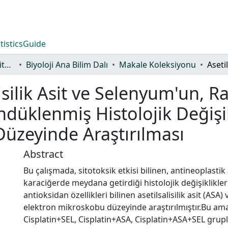
tistics
Guide
Lisansüstü Eğitim Enstitüsü
Biyoloji Ana Bilim Dalı
Makale Koleksiyonu
isilik Asit ve Selenyum'un, R
 İndüklenmiş Histolojik Değişi
 Düzeyinde Araştırılması
Abstract
Bu çalışmada, sitotoksik etkisi bilinen, antineoplastik 
karaciğerde meydana getirdiği histolojik değişiklikler
antioksidan özellikleri bilinen asetilsalisilik asit (ASA)
elektron mikroskobu düzeyinde araştırılmıştır.Bu amaç
Cisplatin+SEL, Cisplatin+ASA, Cisplatin+ASA+SEL grup