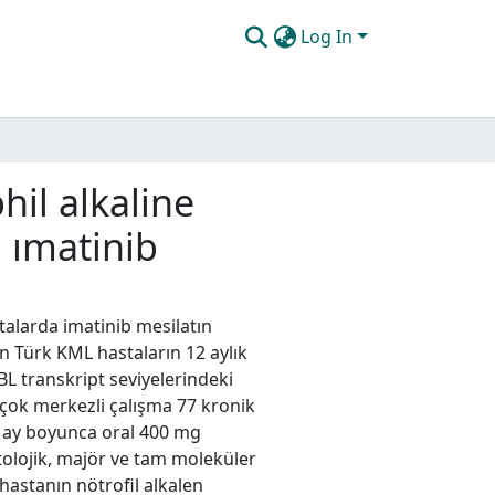
Log In
hil alkaline
 ımatinib
stalarda imatinib mesilatın
an Türk KML hastaların 12 aylık
L transkript seviyelerindeki
 çok merkezli çalışma 77 kronik
2 ay boyunca oral 400 mg
atolojik, majör ve tam moleküler
 hastanın nötrofil alkalen