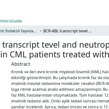
tistics
Guide
TR-Dizin İndeksli Yayınlar Koleksiyonu
BCR-ABL transcript tevel and neutrophil alkaline phosphatase activity in CML patients treated with ımatinib
transcript tevel and neutrop
 in CML patients treated with
Abstract
Kronik ve ileri evre kronik miyeloid lösemili (KML) ha
etkinliği gösterilmiştir. Bu çalışmada kronik faz da ol
imatinib mesilat tedavisine moleküler cevabın (BCR-AB
loga ritmik azalma) analiz edilmesi amaçlanmıştır. Bu
faz KML hastalarından oluşmaktadır. Tüm hastalar 1
imatinib tedavisi aldı. Oniki aylık tedavi sonrası hem
yanıtlar incelendi. Ayrıca, tedavi öncesi ve sonra sı 15