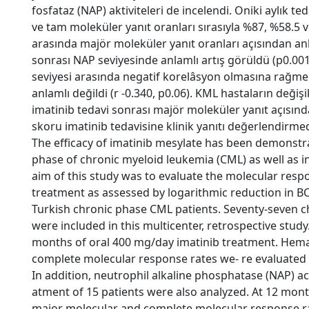
fosfataz (NAP) aktiviteleri de incelendi. Oniki aylık t
ve tam moleküler yanıt oranları sırasıyla %87, %58.5 ve
arasında majör moleküler yanıt oranları açısından anla
sonrası NAP seviyesinde anlamlı artış görüldü (p0.001
seviyesi arasında negatif korelâsyon olmasına rağmen b
anlamlı değildi (r -0.340, p0.06). KML hastaların değişi
imatinib tedavi sonrası majör moleküler yanıt açısında
skoru imatinib tedavisine klinik yanıtı değerlendirmede
The efficacy of imatinib mesylate has been demonstra
phase of chronic myeloid leukemia (CML) as well as 
aim of this study was to evaluate the molecular resp
treatment as assessed by logarithmic reduction in BCR
Turkish chronic phase CML patients. Seventy-seven 
were included in this multicenter, retrospective study.
months of oral 400 mg/day imatinib treatment. Hema
complete molecular response rates we- re evaluated 
In addition, neutrophil alkaline phosphatase (NAP) act
atment of 15 patients were also analyzed. At 12 mont
major molecular and complete molecular response r