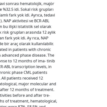
edavi sonrası hematolojik, majör
 %32.5 idi. Sokal risk grupları
mlı fark yok idi. Ayrıca, tedavi
). NAP aktivitesi ve BCR-ABL
u ilişki istatistik sel olarak
k risk grupları arasında 12 aylık
n fark yok idi. Ay rıca, NAP
 bir araç olarak kullanılabilir.
ted in patients with chronic
in advanced phase disease. The
onse to 12 months of ima- tinib
-ABL transcription levels, in
chronic phase CML patients
 All patients received 12
tological, major molecular and
after 12 months of treatment.
ivities before and after tre-
hs of treatment, hematological,
ates were 87%, 58.5% and