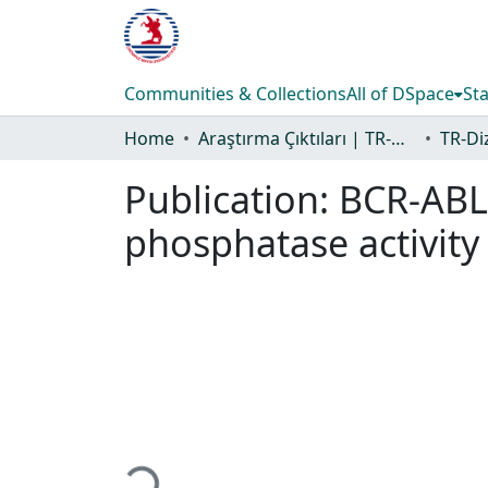
Communities & Collections
All of DSpace
Sta
Home
Araştırma Çıktıları | TR-Dizin | WoS | Scopus | PubMed
Publication:
BCR-ABL 
phosphatase activity
Loading...