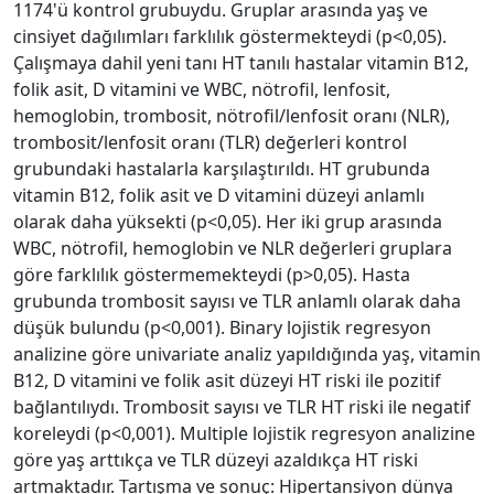
1174'ü kontrol grubuydu. Gruplar arasında yaş ve
cinsiyet dağılımları farklılık göstermekteydi (p<0,05).
Çalışmaya dahil yeni tanı HT tanılı hastalar vitamin B12,
folik asit, D vitamini ve WBC, nötrofil, lenfosit,
hemoglobin, trombosit, nötrofil/lenfosit oranı (NLR),
trombosit/lenfosit oranı (TLR) değerleri kontrol
grubundaki hastalarla karşılaştırıldı. HT grubunda
vitamin B12, folik asit ve D vitamini düzeyi anlamlı
olarak daha yüksekti (p<0,05). Her iki grup arasında
WBC, nötrofil, hemoglobin ve NLR değerleri gruplara
göre farklılık göstermemekteydi (p>0,05). Hasta
grubunda trombosit sayısı ve TLR anlamlı olarak daha
düşük bulundu (p<0,001). Binary lojistik regresyon
analizine göre univariate analiz yapıldığında yaş, vitamin
B12, D vitamini ve folik asit düzeyi HT riski ile pozitif
bağlantılıydı. Trombosit sayısı ve TLR HT riski ile negatif
koreleydi (p<0,001). Multiple lojistik regresyon analizine
göre yaş arttıkça ve TLR düzeyi azaldıkça HT riski
artmaktadır. Tartışma ve sonuç: Hipertansiyon dünya