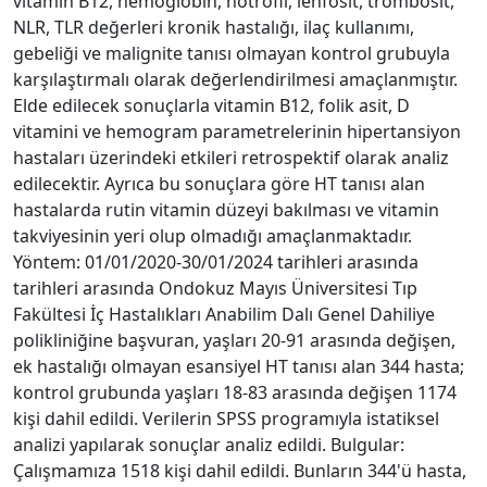
vitamin B12, hemoglobin, nötrofil, lenfosit, trombosit,
NLR, TLR değerleri kronik hastalığı, ilaç kullanımı,
gebeliği ve malignite tanısı olmayan kontrol grubuyla
karşılaştırmalı olarak değerlendirilmesi amaçlanmıştır.
Elde edilecek sonuçlarla vitamin B12, folik asit, D
vitamini ve hemogram parametrelerinin hipertansiyon
hastaları üzerindeki etkileri retrospektif olarak analiz
edilecektir. Ayrıca bu sonuçlara göre HT tanısı alan
hastalarda rutin vitamin düzeyi bakılması ve vitamin
takviyesinin yeri olup olmadığı amaçlanmaktadır.
Yöntem: 01/01/2020-30/01/2024 tarihleri arasında
tarihleri arasında Ondokuz Mayıs Üniversitesi Tıp
Fakültesi İç Hastalıkları Anabilim Dalı Genel Dahiliye
polikliniğine başvuran, yaşları 20-91 arasında değişen,
ek hastalığı olmayan esansiyel HT tanısı alan 344 hasta;
kontrol grubunda yaşları 18-83 arasında değişen 1174
kişi dahil edildi. Verilerin SPSS programıyla istatiksel
analizi yapılarak sonuçlar analiz edildi. Bulgular:
Çalışmamıza 1518 kişi dahil edildi. Bunların 344'ü hasta,