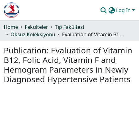
Log In
Communities & Collections
Home
Fakülteler
Tıp Fakültesi
Öksüz Koleksiyonu
Evaluation of Vitamin B12, Folic Acid, Vitamin F and Hemogram Parameters in Newly Diagnosed Hypertensive Patients
All of DSpace
Publication:
Evaluation of Vitamin
Statistics
B12, Folic Acid, Vitamin F and
Guide
Hemogram Parameters in Newly
Diagnosed Hypertensive Patients