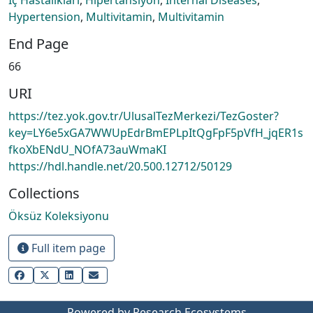
Hypertension
,
Multivitamin
,
Multivitamin
End Page
66
URI
https://tez.yok.gov.tr/UlusalTezMerkezi/TezGoster?
key=LY6e5xGA7WWUpEdrBmEPLpItQgFpF5pVfH_jqER1s
fkoXbENdU_NOfA73auWmaKI
https://hdl.handle.net/20.500.12712/50129
Collections
Öksüz Koleksiyonu
Full item page
Powered by Research Ecosystems