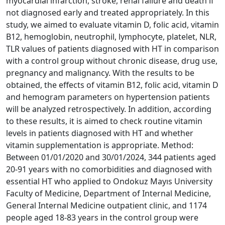
myocardial infarction, stroke, renal failure and death if
not diagnosed early and treated appropriately. In this
study, we aimed to evaluate vitamin D, folic acid, vitamin
B12, hemoglobin, neutrophil, lymphocyte, platelet, NLR,
TLR values of patients diagnosed with HT in comparison
with a control group without chronic disease, drug use,
pregnancy and malignancy. With the results to be
obtained, the effects of vitamin B12, folic acid, vitamin D
and hemogram parameters on hypertension patients
will be analyzed retrospectively. In addition, according
to these results, it is aimed to check routine vitamin
levels in patients diagnosed with HT and whether
vitamin supplementation is appropriate. Method:
Between 01/01/2020 and 30/01/2024, 344 patients aged
20-91 years with no comorbidities and diagnosed with
essential HT who applied to Ondokuz Mayıs University
Faculty of Medicine, Department of Internal Medicine,
General Internal Medicine outpatient clinic, and 1174
people aged 18-83 years in the control group were