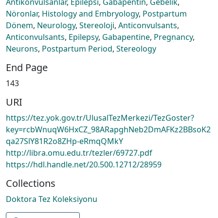
Antikonvülsanlar
,
Epilepsi
,
Gabapentin
,
Gebelik
,
Nöronlar
,
Histology and Embryology
,
Postpartum
Dönem
,
Neurology
,
Stereoloji
,
Anticonvulsants
,
Anticonvulsants
,
Epilepsy
,
Gabapentine
,
Pregnancy
,
Neurons
,
Postpartum Period
,
Stereology
End Page
143
URI
https://tez.yok.gov.tr/UlusalTezMerkezi/TezGoster?
key=rcbWnuqW6HxCZ_98ARapghNeb2DmAFKz2BBsoK2
qa27SlY81R2o8ZHp-eRmqQMkY
http://libra.omu.edu.tr/tezler/69727.pdf
https://hdl.handle.net/20.500.12712/28959
Collections
Doktora Tez Koleksiyonu