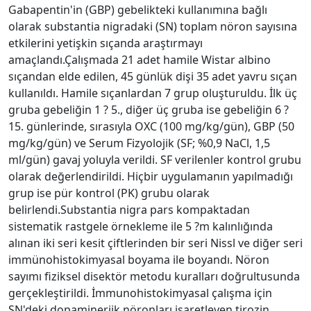
Gabapentin'in (GBP) gebelikteki kullanımına bağlı
olarak substantia nigradaki (SN) toplam nöron sayısına
etkilerini yetişkin sıçanda araştırmayı
amaçlandı.Çalışmada 21 adet hamile Wistar albino
sıçandan elde edilen, 45 günlük dişi 35 adet yavru sıçan
kullanıldı. Hamile sıçanlardan 7 grup oluşturuldu. İlk üç
gruba gebeliğin 1 ? 5., diğer üç gruba ise gebeliğin 6 ?
15. günlerinde, sırasıyla OXC (100 mg/kg/gün), GBP (50
mg/kg/gün) ve Serum Fizyolojik (SF; %0,9 NaCl, 1,5
ml/gün) gavaj yoluyla verildi. SF verilenler kontrol grubu
olarak değerlendirildi. Hiçbir uygulamanın yapılmadığı
grup ise pür kontrol (PK) grubu olarak
belirlendi.Substantia nigra pars kompaktadan
sistematik rastgele örnekleme ile 5 ?m kalınlığında
alınan iki seri kesit çiftlerinden bir seri Nissl ve diğer seri
immünohistokimyasal boyama ile boyandı. Nöron
sayımı fiziksel disektör metodu kuralları doğrultusunda
gerçekleştirildi. İmmunohistokimyasal çalışma için
SN'deki dopaminerjik nöronları işaretleyen tirozin