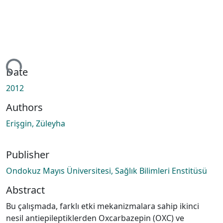
ing...
Date
2012
Authors
Erişgin, Züleyha
Publisher
Ondokuz Mayıs Üniversitesi, Sağlık Bilimleri Enstitüsü
Abstract
Bu çalışmada, farklı etki mekanizmalara sahip ikinci
nesil antiepileptiklerden Oxcarbazepin (OXC) ve