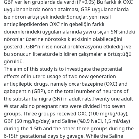
GBP verilen gruplarda da vardı (P<0,05) Bu farklılık OXC
uygulananlarda nöron azalması, GBP uygulananlarda
ise nöron artışı şeklindedir.Sonuçlar, yeni nesil
antiepileptiklerden OXC'nin gebeliğin farklı
dönemlerindeki uygulamalarında yavru sıçan SN'sindeki
nöronlar üzerine nörotoksik etkisinin olabileceğini
gösterdi. GBP'nin ise nöral proliferasyonu etkilediği ve
bu sonucun literatürde bildiren çalışmalarla örtüştüğü
görüldü.
The aim of this study is to investigate the potential
effects of in utero usage of two new generation
antiepileptic drugs, namely oxcarbazepine (OXC) and
gabapentin (GBP), on the total number of neurons of
the substantia nigra (SN) in adult rats.Twenty one adult
Wistar albino pregnant rats were divided into seven
groups. Three groups received OXC (100 mg/kg/day),
GBP (50 mg/kg/day) and Saline (%0,9 NaCl, 1,5 ml/day)
during the 1-5th and the other three groups during the
6-15th gestational days by gavage. While the Saline