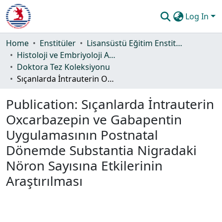
Log In
Communities & Collections
Home
Enstitüler
Lisansüstü Eğitim Enstitüsü
Histoloji ve Embriyoloji Ana Bilim Dalı
All of DSpace
Doktora Tez Koleksiyonu
Sıçanlarda İntrauterin Oxcarbazepin ve Gabapentin Uygulamasının Postnatal Dönemde Substantia Nigradaki Nöron Sayısına Etkilerinin Araştırılması
Statistics
Publication:
Sıçanlarda İntrauterin
Guide
Oxcarbazepin ve Gabapentin
Uygulamasının Postnatal
Dönemde Substantia Nigradaki
Nöron Sayısına Etkilerinin
Araştırılması