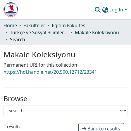
Log In
Communities & Collections
Home
Fakülteler
Eğitim Fakültesi
Türkçe ve Sosyal Bilimler Eğitimi Bölümü
Makale Koleksiyonu
All of DSpace
Search
Statistics
Makale Koleksiyonu
Guide
Permanent URI for this collection
https://hdl.handle.net/20.500.12712/23341
Browse
results
Back to results