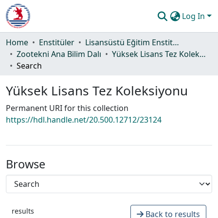
Log In
Communities & Collections
Home
Enstitüler
Lisansüstü Eğitim Enstitüsü
Zootekni Ana Bilim Dalı
Yüksek Lisans Tez Koleksiyonu
All of DSpace
Search
Statistics
Yüksek Lisans Tez Koleksiyonu
Guide
Permanent URI for this collection
https://hdl.handle.net/20.500.12712/23124
Browse
results
Back to results