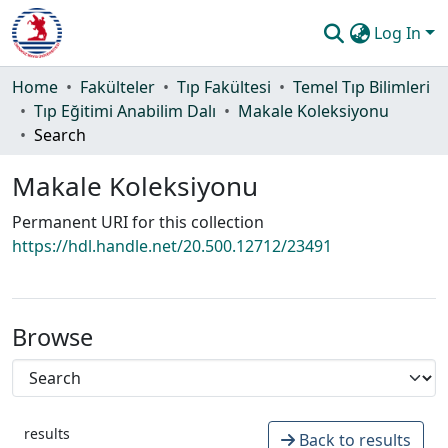
Log In
Communities & Collections
Home
Fakülteler
Tıp Fakültesi
Temel Tıp Bilimleri
Tıp Eğitimi Anabilim Dalı
Makale Koleksiyonu
All of DSpace
Search
Statistics
Makale Koleksiyonu
Guide
Permanent URI for this collection
https://hdl.handle.net/20.500.12712/23491
Browse
results
Back to results