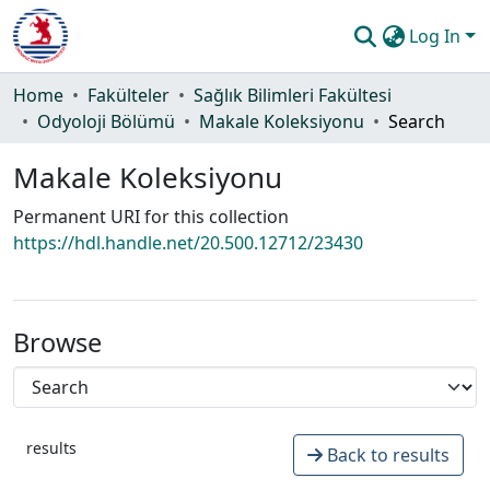
Log In
Communities & Collections
Home
Fakülteler
Sağlık Bilimleri Fakültesi
Odyoloji Bölümü
Makale Koleksiyonu
Search
All of DSpace
Makale Koleksiyonu
Statistics
Permanent URI for this collection
Guide
https://hdl.handle.net/20.500.12712/23430
Browse
results
Back to results