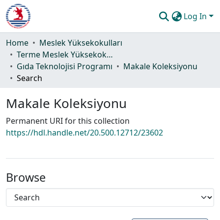
Log In
Communities & Collections
Home
Meslek Yüksekokulları
Terme Meslek Yüksekokulu
All of DSpace
Gıda Teknolojisi Programı
Makale Koleksiyonu
Search
Statistics
Makale Koleksiyonu
Guide
Permanent URI for this collection
https://hdl.handle.net/20.500.12712/23602
Browse