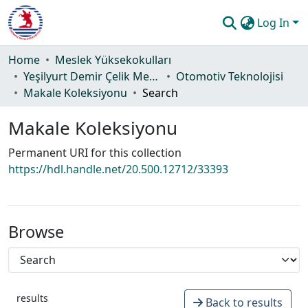
Log In
Communities & Collections
Home
Meslek Yüksekokulları
Yeşilyurt Demir Çelik Meslek Yüksekokulu
Otomotiv Teknolojisi
All of DSpace
Makale Koleksiyonu
Search
Statistics
Makale Koleksiyonu
Guide
Permanent URI for this collection
https://hdl.handle.net/20.500.12712/33393
Browse
results
Back to results