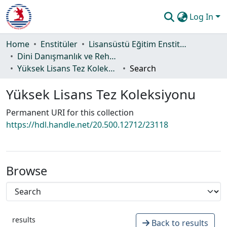
Log In
Communities & Collections
Home
Enstitüler
Lisansüstü Eğitim Enstitüsü
Dini Danışmanlık ve Rehberlik Ana Bilim Dalı
All of DSpace
Yüksek Lisans Tez Koleksiyonu
Search
Statistics
Yüksek Lisans Tez Koleksiyonu
Guide
Permanent URI for this collection
https://hdl.handle.net/20.500.12712/23118
Browse
results
Back to results