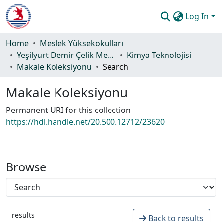
Log In
Communities & Collections
Home
Meslek Yüksekokulları
Yeşilyurt Demir Çelik Meslek Yüksekokulu
Kimya Teknolojisi
All of DSpace
Makale Koleksiyonu
Search
Statistics
Makale Koleksiyonu
Guide
Permanent URI for this collection
https://hdl.handle.net/20.500.12712/23620
Browse
results
Back to results