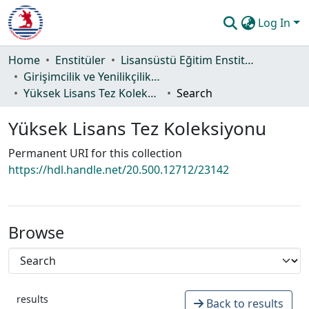
Log In
Communities & Collections
Home
Enstitüler
Lisansüstü Eğitim Enstitüsü
Girişimcilik ve Yenilikçilik Ana Bilim Dalı
All of DSpace
Yüksek Lisans Tez Koleksiyonu
Search
Statistics
Yüksek Lisans Tez Koleksiyonu
Guide
Permanent URI for this collection
https://hdl.handle.net/20.500.12712/23142
Browse
results
Back to results