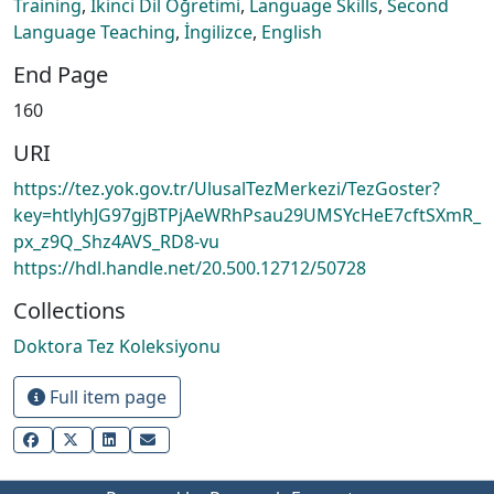
Training
,
İkinci Dil Öğretimi
,
Language Skills
,
Second
Language Teaching
,
İngilizce
,
English
End Page
160
URI
https://tez.yok.gov.tr/UlusalTezMerkezi/TezGoster?
key=htlyhJG97gjBTPjAeWRhPsau29UMSYcHeE7cftSXmR_
px_z9Q_Shz4AVS_RD8-vu
https://hdl.handle.net/20.500.12712/50728
Collections
Doktora Tez Koleksiyonu
Full item page