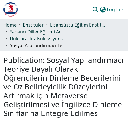
Log In
Communities & Collections
Home
Enstitüler
Lisansüstü Eğitim Enstitüsü
Yabancı Diller Eğitimi Ana Bilim Dalı
All of DSpace
Doktora Tez Koleksiyonu
Sosyal Yapılandırmacı Teoriye Dayalı Olarak Öğrencilerin Dinleme Becerilerini ve Öz Belirleyicilik Düzeylerini Artırmak için Metaverse Geliştirilmesi ve İngilizce Dinleme Sınıflarına Entegre Edilmesi
Statistics
Publication:
Sosyal Yapılandırmacı
Guide
Teoriye Dayalı Olarak
Öğrencilerin Dinleme Becerilerini
ve Öz Belirleyicilik Düzeylerini
Artırmak için Metaverse
Geliştirilmesi ve İngilizce Dinleme
Sınıflarına Entegre Edilmesi