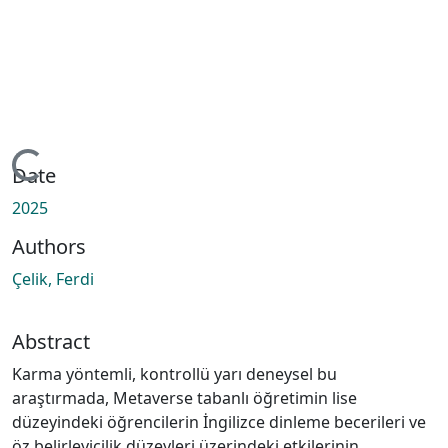
oading...
Date
2025
Authors
Çelik, Ferdi
Abstract
Karma yöntemli, kontrollü yarı deneysel bu
araştırmada, Metaverse tabanlı öğretimin lise
düzeyindeki öğrencilerin İngilizce dinleme becerileri ve
öz belirleyicilik düzeyleri üzerindeki etkilerinin