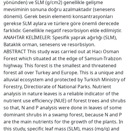
yönünden) ve SLM (g/cm2) genellikle gelişme
mevsiminin sonuna doğru azalmaktadır (senesens
dönemi). Gerek besin elementi konsantrasyonları
gerekse SLM aylara ve türlere göre önemli derecede
farklıdır. Genellikle negatif resorbsiyon elde edilmiştir.
ANAHTAR KELİMELER: Spesifik yaprak ağırlığı (SLM),
Bataklık orman, senesens ve resorbsiyon.
ABSTRACT This study was carried out at Hacı Osman
Forest which situated at the edge of Samsun-Trabzon
highway. This forest is the smallest and threatened
forest all over Turkey and Europe. This is a unique and
alluvial ecosystem and protected by Turkish Ministry of
Forestry, Directiorate of National Parks. Nutrient
analysis in nature leaves is a reliable indicator of the
nutrient use efficiency (NUE) of forest trees and shrubs
so that, N and P analysis were done in leaves of some
dominant shrubs in a swamp forest, because N and P
are the main nutrients for the growth of the plants. In
this study, specific leaf mass (SLM), mass (mg/g) and