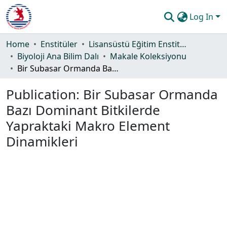
Log In
Communities & Collections
Home
Enstitüler
Lisansüstü Eğitim Enstitüsü
Biyoloji Ana Bilim Dalı
Makale Koleksiyonu
All of DSpace
Bir Subasar Ormanda Bazı Dominant Bitkilerde Yapraktaki Makro Element Dinamikleri
Statistics
Publication:
Bir Subasar Ormanda
Guide
Bazı Dominant Bitkilerde
Yapraktaki Makro Element
Dinamikleri