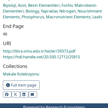
Biyoloji
,
Azot
,
Besin Elementleri
,
Fosfor
,
Makrobesin
Elementleri
,
Biology
,
Yapraklar
,
Nitrogen
,
Nourishment
Elements
,
Phosphorus
,
Macronutrient Elements
,
Leafs
End Page
46
URI
http://libra.omu.edu.tr/tezler/39373.pdf
https://hdl.handle.net/20.500.12712/25815
Collections
Makale Koleksiyonu
Full item page
Powered by Research Ecosystems