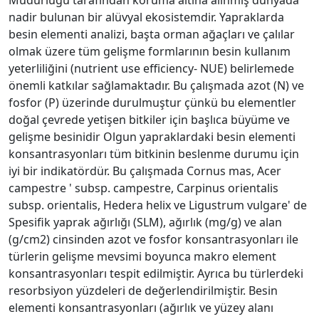
nadir bulunan bir alüvyal ekosistemdir. Yapraklarda
besin elementi analizi, başta orman ağaçları ve çalılar
olmak üzere tüm gelişme formlarının besin kullanım
yeterliliğini (nutrient use efficiency- NUE) belirlemede
önemli katkılar sağlamaktadır. Bu çalışmada azot (N) ve
fosfor (P) üzerinde durulmuştur çünkü bu elementler
doğal çevrede yetişen bitkiler için başlıca büyüme ve
gelişme besinidir Olgun yapraklardaki besin elementi
konsantrasyonları tüm bitkinin beslenme durumu için
iyi bir indikatördür. Bu çalışmada Cornus mas, Acer
campestre ' subsp. campestre, Carpinus orientalis
subsp. orientalis, Hedera helix ve Ligustrum vulgare' de
Spesifik yaprak ağırlığı (SLM), ağırlık (mg/g) ve alan
(g/cm2) cinsinden azot ve fosfor konsantrasyonları ile
türlerin gelişme mevsimi boyunca makro element
konsantrasyonları tespit edilmiştir. Ayrıca bu türlerdeki
resorbsiyon yüzdeleri de değerlendirilmiştir. Besin
elementi konsantrasyonları (ağırlık ve yüzey alanı