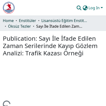
Log In
Communities & Collections
Home
Enstitüler
Lisansüstü Eğitim Enstitüsü
Öksüz Tezler
Sayı İle İfade Edilen Zaman Serilerinde Kayıp Gözlem Analizi: Trafik Kazası Örneği
All of DSpace
Publication:
Sayı İle İfade Edilen
Statistics
Zaman Serilerinde Kayıp Gözlem
Guide
Analizi: Trafik Kazası Örneği