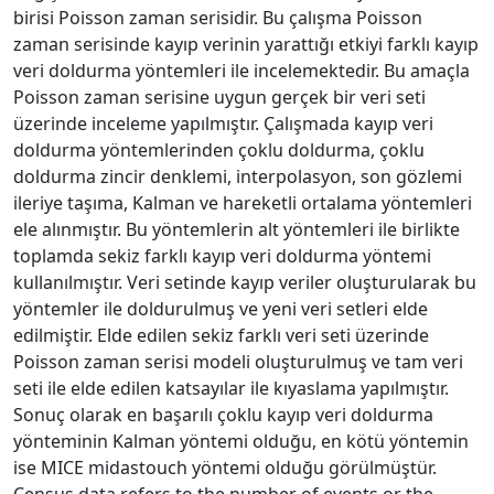
birisi Poisson zaman serisidir. Bu çalışma Poisson
zaman serisinde kayıp verinin yarattığı etkiyi farklı kayıp
veri doldurma yöntemleri ile incelemektedir. Bu amaçla
Poisson zaman serisine uygun gerçek bir veri seti
üzerinde inceleme yapılmıştır. Çalışmada kayıp veri
doldurma yöntemlerinden çoklu doldurma, çoklu
doldurma zincir denklemi, interpolasyon, son gözlemi
ileriye taşıma, Kalman ve hareketli ortalama yöntemleri
ele alınmıştır. Bu yöntemlerin alt yöntemleri ile birlikte
toplamda sekiz farklı kayıp veri doldurma yöntemi
kullanılmıştır. Veri setinde kayıp veriler oluşturularak bu
yöntemler ile doldurulmuş ve yeni veri setleri elde
edilmiştir. Elde edilen sekiz farklı veri seti üzerinde
Poisson zaman serisi modeli oluşturulmuş ve tam veri
seti ile elde edilen katsayılar ile kıyaslama yapılmıştır.
Sonuç olarak en başarılı çoklu kayıp veri doldurma
yönteminin Kalman yöntemi olduğu, en kötü yöntemin
ise MICE midastouch yöntemi olduğu görülmüştür.
Census data refers to the number of events or the