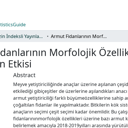
tistics
Guide
TR-Dizin İndeksli Yayınlar Koleksiyonu
Armut Fidanlarının Morfolojik Özellikleri Üzerine Anaçların ve Çeşitlerin Etkisi
danlarının Morfolojik Özellik
n Etkisi
Abstract
Meyve yetiştiriciliğinde anaçlar üzerine aşılanan çeş
etkilediği gibiçeşitler de üzerlerine aşılandıkları an
armut yetiştiriciliği farklı büyümeözelliklerine sahip 
çoğaltılan fidanlar ile yapılmaktadır. Bitkilerin kök s
anaçların seçimi çeşit seçimi kadar önemlidir. Bu çalı
fidanlarınınmorfolojik özellikleri üzerine bazı armut k
belirlemek amacıyla 2018-2019yılları arasında yürütül