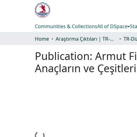
Communities & Collections
All of DSpace
Sta
Home
Araştırma Çıktıları | TR-Dizin | WoS | Scopus | PubMed
Publication:
Armut Fi
Anaçların ve Çeşitleri