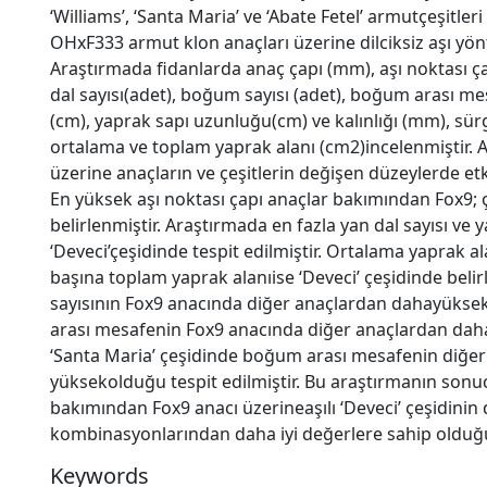
‘Williams’, ‘Santa Maria’ ve ‘Abate Fetel’ armutçeşitle
OHxF333 armut klon anaçları üzerine dilciksiz aşı yön
Araştırmada fidanlarda anaç çapı (mm), aşı noktası 
dal sayısı(adet), boğum sayısı (adet), boğum arası me
(cm), yaprak sapı uzunluğu(cm) ve kalınlığı (mm), sür
ortalama ve toplam yaprak alanı (cm2)incelenmiştir.
üzerine anaçların ve çeşitlerin değişen düzeylerde et
En yüksek aşı noktası çapı anaçlar bakımından Fox9; 
belirlenmiştir. Araştırmada en fazla yan dal sayısı ve y
‘Deveci’çeşidinde tespit edilmiştir. Ortalama yaprak ala
başına toplam yaprak alanıise ‘Deveci’ çeşidinde bel
sayısının Fox9 anacında diğer anaçlardan dahayüksek
arası mesafenin Fox9 anacında diğer anaçlardan dah
‘Santa Maria’ çeşidinde boğum arası mesafenin diğer
yüksekolduğu tespit edilmiştir. Bu araştırmanın sonu
bakımından Fox9 anacı üzerineaşılı ‘Deveci’ çeşidinin 
kombinasyonlarından daha iyi değerlere sahip olduğu
Keywords