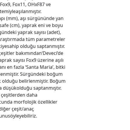
ri Fox9, Fox11, OHxF87 ve
temiyleaşılanmıştır.
çapı (mm), aşı sürgününde yan
safe (cm), yaprak eni ve boyu
gündeki yaprak sayısı (adet),
 Araştırmada tüm parametreler
kiyesahip olduğu saptanmıştır.
çeşitler bakımından‘Deveci’de
aprak sayısı Fox9 üzerine aşılı
nı en fazla ‘Santa Maria’, bitki
irlenmiştir. Sürgündeki boğum
 olduğu belirlenmiştir. Boğum
a düşükolduğu saptanmıştır.
 çeşitlerden daha
cunda morfolojik özellikler
diğer çeşit/anaç
nusöyleyebiliriz.