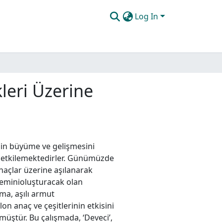
Log In
leri Üzerine
idin büyüme ve gelişmesini
acı etkilemektedirler. Günümüzde
anaçlar üzerine aşılanarak
isteminioluşturacak olan
şma, aşılı armut
lon anaç ve çeşitlerinin etkisini
müştür. Bu çalışmada, ‘Deveci’,