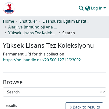
Log In
Communities & Collections
Home
Enstitüler
Lisansüstü Eğitim Enstitüsü
Alerji ve İmmünoloji Ana Bilim Dalı
All of DSpace
Yüksek Lisans Tez Koleksiyonu
Search
Statistics
Yüksek Lisans Tez Koleksiyonu
Guide
Permanent URI for this collection
https://hdl.handle.net/20.500.12712/23092
Browse
results
Back to results