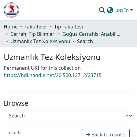
Log In
Communities & Collections
Home
Fakülteler
Tıp Fakültesi
Cerrahi Tıp Bilimleri
Göğüs Cerrahisi Anabilim Dalı
All of DSpace
Uzmanlık Tez Koleksiyonu
Search
Statistics
Uzmanlık Tez Koleksiyonu
Guide
Permanent URI for this collection
https://hdl.handle.net/20.500.12712/23715
Browse
results
Back to results