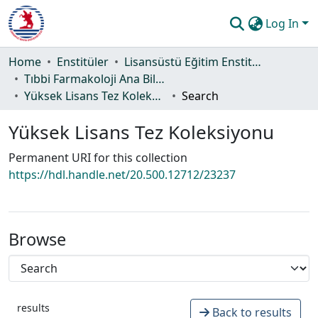
Log In
Communities & Collections
Home
Enstitüler
Lisansüstü Eğitim Enstitüsü
Tıbbi Farmakoloji Ana Bilim Dalı
All of DSpace
Yüksek Lisans Tez Koleksiyonu
Search
Statistics
Yüksek Lisans Tez Koleksiyonu
Guide
Permanent URI for this collection
https://hdl.handle.net/20.500.12712/23237
Browse
results
Back to results